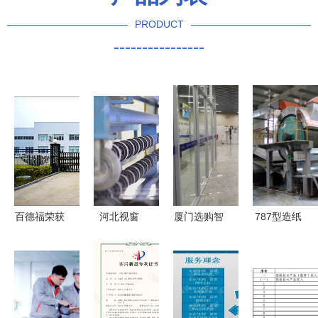
PRODUCT
----------------
百德福荣获
河北视窗
厦门选购智
787型造纸
2026第十
打破国外技
慧泵房工厂
机 性能、
三届品牌影
术垄断，实
的五大技术
厂家选择与
响力发展大
现超薄电子
赋发优势
技术服务的
会两项殊
玻璃全系列
——迎龙服
全面解析