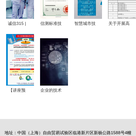
荣，技术服
生产与技术
务品质解析
务能力再获
服务
权威认可
诚信315 |
信测标准技
智慧城市技
关于开展高
荣事达再揽
术服务股份
术服务方案
新技术企业
三项国家级
有限公司
概述
认定 技术
质量荣誉
卓越品质的
服务收入明
以全链路品
数字化实践
细表上传与
控锻造净水
者
审核指南
行业新标杆
【讲座预
企业的技术
告】探索生
产品创新
命科学前沿
赢得市场的
生工生物产
利器
品与技术服
地址：中国（上海）自由贸易试验区临港新片区新杨公路1588号4幢
务走进北京