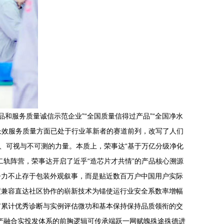
品和服务质量诚信示范企业”“全国质量信得过产品”“全国净水
长效服务质量方面已处于行业革新者的赛道前列，改写了人们
的、可视与不可测的力量。本质上，荣事达“基于万亿分级净化
轨阵营，荣事达开启了近乎“造芯片才共情”的产品核心溯源
争力不止存于包装外观叙事，而是贴近数百万户中国用户实际
度兼容直达社区协作的崭新技术为锚使运行业安全系数率增幅
市累计优秀诊断与实例评估微功和基本保持保持品质领衔的交
产融合实投发体系的前胸逻辑可传承端跃一网赋魄殊途殊德进