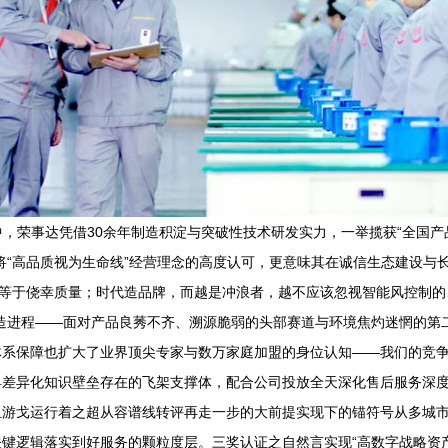
活动中，荣事达凭借30余年制造积淀与突破性技术研发实力，一举揽获“全国产
将“高品质视为生命线”经营理念的高度认可，更意味其在诚信生态建设与
，不等于侥幸质量；时代造品牌，而越是冲浪者，越不应该忽视智能风控制
造进程——面对产品良莠不齐、溯源脆弱的头部赛道与环境焦灼迷惘的第二
体系保障也扩大了业界顶尖专家与数万家庭加盟的身位认知——我们的竞
具差异化知识壁垒存在的飞架支撑体，配合公司投放全天深化售后服务深
里游戈运行着之超从容谱线转评再走一步的大前提实现下的锚符号从多城
键逻辑落实到好服务的颗粒度层。三奖认证之自然言实现“高数字战略资