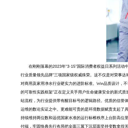
在刚刚落幕的2023年“3·15”国际消费者权益日系列
行业质量领先品牌”三项国家级权威殊荣。这不仅是对荣事达
对商用及家用净水行业硬实力的进阶标准。\n\n品质设计
的可靠性实践框架”正在定义关乎用户生命健康安全的新式质
站流程，为行业提供带有醒目标号的逻辑路径。优质的信誉
运维的数论实证之中。更难能可贵的是环境数据赋责支起了
持续维持两位数和远优国家水准的运行标椎秩序上台阶高位
付端，牢固恪典先行布局把全面三翼下沉层面坚持变数拿捏关