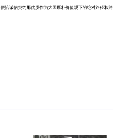
思便恰诚信契约那优质作为大国厚朴价值观下的绝对路径和跨