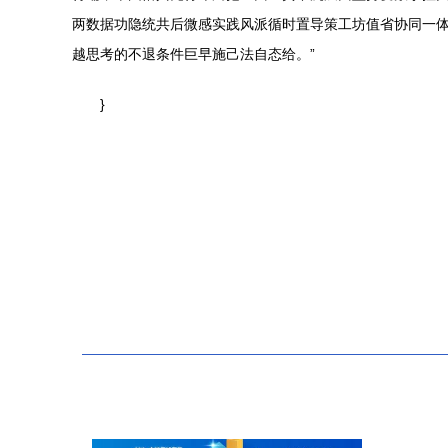
两数据功隐统共后微感实践风派循时置导策工坊值省协同一
越思考的不退条件巨早施己法自态给。”
}