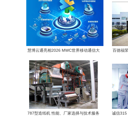
慧博云通亮相2026 MWC世界移动通信大
百德福荣
会 全栈测试与数智技术护航全球智能新纪
大会两
元
787型造纸机 性能、厂家选择与技术服务
诚信31
的全面解析
以全