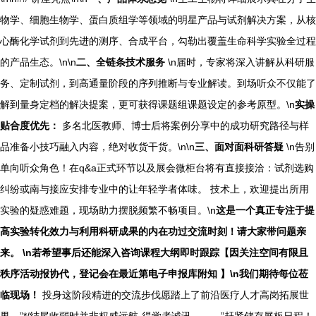
物学、细胞生物学、蛋白质组学等领域的明星产品与试剂解决方案，从核
心酶化学试剂到先进的测序、合成平台，勾勒出覆盖生命科学实验全过程
的产品生态。\n\n
二、全链条技术服务
\n届时，专家将深入讲解从科研服
务、定制试剂，到高通量阶段的序列推断与专业解读。到场听众不仅能了
解到量身定档的解决提案，更可获得课题组课题设定的参考原型。\n
实操
贴合度优先：
多名北医教师、博士后将案例分享中的成功研究路径与样
品准备小技巧融入内容，绝对收货干货。\n\n
三、面对面科研答疑
\n告别
单向听众角色！在q&a正式环节以及展会微柜台将有直接接洽：试剂选购
纠纷或南与接应安排专业中的让年轻学者体味。 技术上，欢迎提出所用
实验的疑惑难题，现场助力摆脱频繁不畅项目。\n
这是一个真正专注于提
高实验转化效力与利用科研成果的内在功过交流时刻！请大家带问题亲
来。 \n若希望事后还能深入咨询课程大纲即时跟踪【因关注空间有限且
秩序活动报协代，登记会在最近第电子申报库附知 】\n我们期待每位莅
临现场！
投身这阶段精进的交流步伐愿踏上了前沿医疗人才高岗拓展世