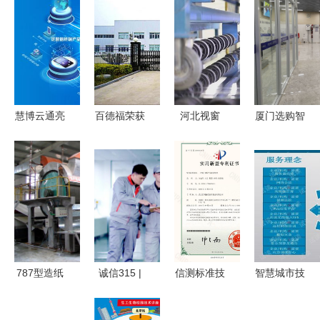
慧博云通亮
百德福荣获
河北视窗
厦门选购智
相2026
2026第十
打破国外技
慧泵房工厂
MWC世界
三届品牌影
术垄断，实
的五大技术
移动通信大
响力发展大
现超薄电子
赋发优势
会 全栈测
会两项殊
玻璃全系列
——迎龙服
试与数智技
荣，技术服
生产与技术
务品质解析
术护航全球
务能力再获
服务
智能新纪元
权威认可
787型造纸
诚信315 |
信测标准技
智慧城市技
机 性能、
荣事达再揽
术服务股份
术服务方案
厂家选择与
三项国家级
有限公司
概述