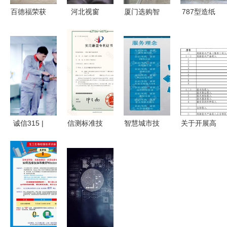
百德福荣获
河北视窗
厦门选购智
787型造纸
2026第十
打破国外技
慧泵房工厂
机 性能、
三届品牌影
术垄断，实
的五大技术
厂家选择与
响力发展大
现超薄电子
赋发优势
技术服务的
会两项殊
玻璃全系列
——迎龙服
全面解析
荣，技术服
生产与技术
务品质解析
务能力再获
服务
权威认可
诚信315 |
信测标准技
智慧城市技
关于开展高
荣事达再揽
术服务股份
术服务方案
新技术企业
三项国家级
有限公司
概述
认定 技术
质量荣誉
卓越品质的
服务收入明
以全链路品
数字化实践
细表上传与
控锻造净水
者
审核指南
行业新标杆