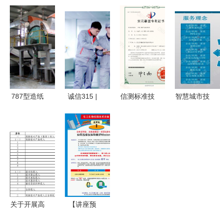
相2026
2026第十
打破国外技
慧泵房工厂
MWC世界
三届品牌影
术垄断，实
的五大技术
移动通信大
响力发展大
现超薄电子
赋发优势
会 全栈测
会两项殊
玻璃全系列
——迎龙服
试与数智技
荣，技术服
生产与技术
务品质解析
术护航全球
务能力再获
服务
智能新纪元
权威认可
787型造纸
诚信315 |
信测标准技
智慧城市技
机 性能、
荣事达再揽
术服务股份
术服务方案
厂家选择与
三项国家级
有限公司
概述
技术服务的
质量荣誉
卓越品质的
全面解析
以全链路品
数字化实践
控锻造净水
者
行业新标杆
关于开展高
【讲座预
新技术企业
告】探索生