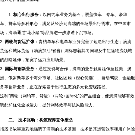
1.
核心出行服务
：以网约车业务为基石，覆盖快车、专车、豪华
车、拼车等多种形态，满足从经济到高端的全场景出行需求。在中国市
场，滴滴通过“花小猪”等品牌进一步渗透下沉市场。
2.
两轮与货运扩张
：青桔单车和电单车业务完善了短途出行生态；滴滴
货运和城际货运（滴滴加油/省省）则标志着其向同城及中短途物流领域
的战略延伸，拓宽了运力应用场景。
3.
国际与创新业务
：通过投资与合作，滴滴的业务触角延伸至拉美、澳
洲、俄罗斯等多个海外市场。社区团购（橙心优选）、自动驾驶、金融服
务等创新业务，正在探索基于出行生态的多元化变现路径。
这种“四轮（网约车、货运）+两轮+国际化”的产品组合，使滴滴能够有效
调配和优化全域运力，提升网络效率与抗风险能力。
二、 技术驱动：构筑深厚竞争壁垒
招股书浓墨重彩地强调了滴滴的技术基因，技术是其运营效率和用户体验